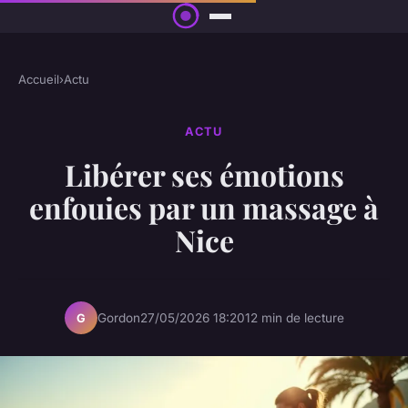
Accueil
›
Actu
ACTU
Libérer ses émotions
enfouies par un massage à
Nice
Gordon
27/05/2026 18:20
12 min de lecture
G