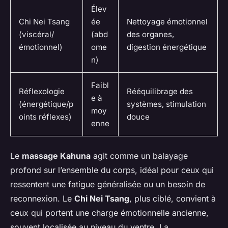
Élev
Chi Nei Tsang
ée
Nettoyage émotionnel
(viscéral/
(abd
des organes,
émotionnel)
ome
digestion énergétique
n)
Faibl
Réflexologie
Rééquilibrage des
e à
(énergétique/p
systèmes, stimulation
moy
oints réflexes)
douce
enne
Le
massage Kahuna
agit comme un balayage
profond sur l’ensemble du corps, idéal pour ceux qui
ressentent une fatigue généralisée ou un besoin de
reconnexion. Le
Chi Nei Tsang
, plus ciblé, convient à
ceux qui portent une charge émotionnelle ancienne,
souvent localisée au niveau du ventre. La